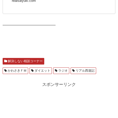
realsaiyuki.com
————————————–
解決しない相談コーナー
かわさきＦＭ
ダイエット
ラジオ
リアル西遊記
スポンサーリンク