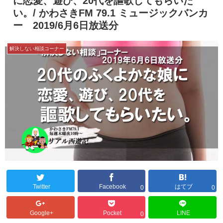
に恋愛、遊び、20代を謳歌してもらいた
い。/ かわさきFM 79.1 ミュージックバンカ
ー 2019/6月6日放送分
解決しない相談コーナー
Twitter
Facebook
はてブ
0
0
Google+
Pocket
LINE
0