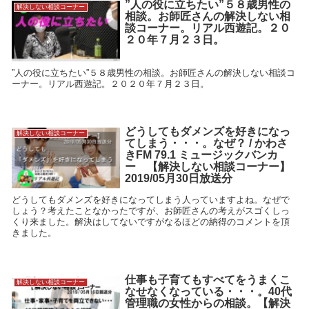
”人の役に立ちたい”５８歳男性の
解決しない相談コーナー
相談。お師匠さんの解決しない相
談コーナー。リアル西遊記。２０
２０年７月２３日。
”人の役に立ちたい”５８歳男性の相談。お師匠さんの解決しない相談コ
ーナー。リアル西遊記。２０２０年７月２３日。
どうしてもダメンズを好きになっ
解決しない相談コーナー
てしまう・・・。なぜ？ / かわさ
きFM 79.1 ミュージックバンカ
ー 【解決しない相談コーナー】
2019/05月30日放送分
どうしてもダメンズを好きになってしまう人っていますよね。なぜで
しょう？考えたことなかったですが、お師匠さんの考えがスゴくしっ
くり来ました。解決はしてないですがなるほどの納得のコメントを頂
きました。
仕事も子育てもすべてをうまくこ
解決しない相談コーナー
なせなくなっている・・・。40代
管理職の女性からの相談。【解決