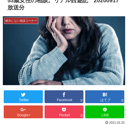
53歳女性の相談。リアル西遊記 20200917
放送分
解決しない相談コーナー
Twitter
Facebook
はてブ
0
0
Google+
Pocket
LINE
0
2021.02.25