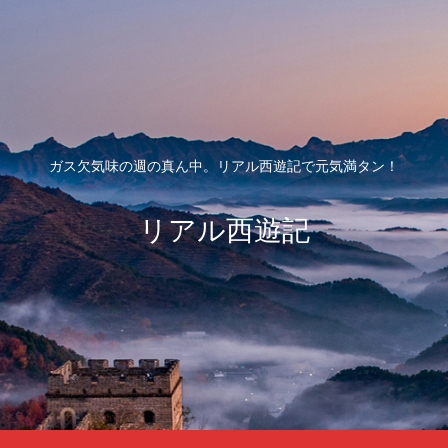
ガス欠気味の週の真ん中。リアル西遊記で元気満タン！
リアル西遊記