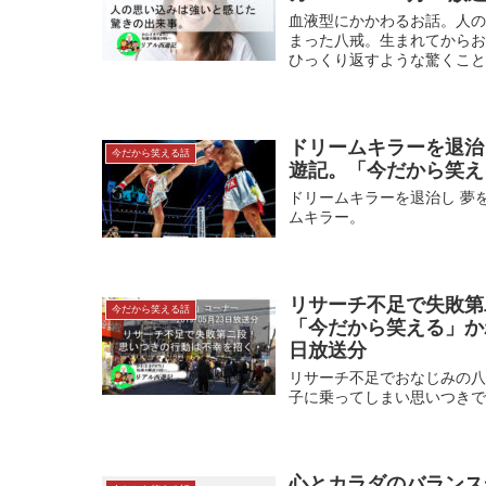
血液型にかかわるお話。人
まった八戒。生まれてから
ひっくり返すような驚くこ
ドリームキラーを退治
今だから笑える話
遊記。「今だから笑える
ドリームキラーを退治し 夢
ムキラー。
リサーチ不足で失敗第
今だから笑える話
「今だから笑える」かわさ
日放送分
リサーチ不足でおなじみの
子に乗ってしまい思いつき
心とカラダのバランス