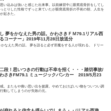
の思い込みは強いと感じた出来事。以前練習中に眼窩底骨折をしてし
おっとりした性格でずっと来ていたが眼窩底骨折の手術の朝、人生を
とが起きた。
し 夢をかなえた男の話。かわさきＦＭ79.1リアル西
コーナー」2019年11月28日放送分
をかなえた男の話。 夢を語ると必ず邪魔をする人が現れる。 ドリー
二段！思いつきの行動は不幸を招く・・・踏切事故/
きFM79.1 ミュージックバンカー 2019/5月23
八戒。またもや痛い思い出を披露。やめておけばいい物をついつい調
で行動してしまうのが失敗の元。
が崩れると信念も揺らいでしまう・・/リアル西遊