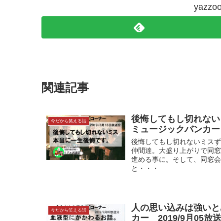
yaz
関連記事
後悔してもし切れないミ
今だから笑える話
ミュージックバンカー 2
後悔してもし切れないミス
仲間達。大盛り上がりで同
進める事に。そして、同窓
と・・・
人の思い込みは強いと感
今だから笑える話
カー 2019/9月05放