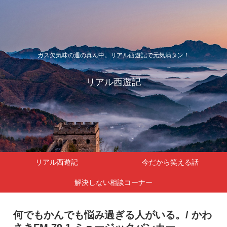
ガス欠気味の週の真ん中。リアル西遊記で元気満タン！
リアル西遊記
リアル西遊記
今だから笑える話
解決しない相談コーナー
何でもかんでも悩み過ぎる人がいる。/ かわ