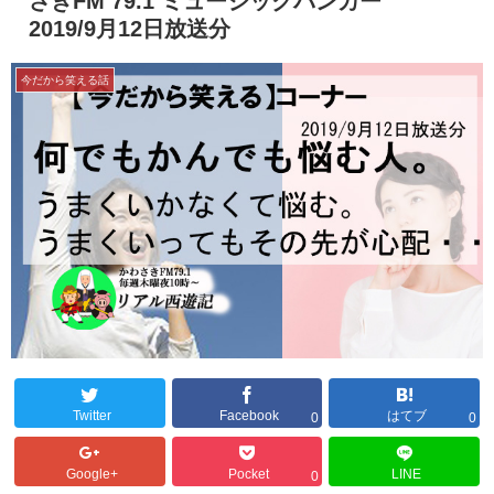
さきFM 79.1 ミュージックバンカー
2019/9月12日放送分
今だから笑える話
Twitter
Facebook
はてブ
0
0
Google+
Pocket
LINE
0