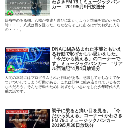
わさきFM 79.1 ミュージックバン
カー 2019/5月9日放送分
帰省中のある朝、八戒が友達と遊びに出かけようと準備を始めたその
時・・・。八戒は目を疑った。なぜならそこにあるはずのお気に入り
の・・・。
DNAに組み込まれた本能ともいえ
今だから笑える話
る行動で恥ずかしい思いをした。
「今だから笑える」のコーナーで
す。ミュージックバンカー ”リア
ル西遊記”4月4日放送分
人間の本能にはプログラムされた行動がある。意識してかしなくてか
ついついしてしまう行動がある。これはDNAに組み込まれているもの
なのだろう。そんな行動のために恥ずかしい思いをした少年時代の八
戒の話です。
調子に乗ると痛い目を見る。「今
今だから笑える話
だから笑える」コーナー/ かわさき
FM 79.1 ミュージックバンカー
2019/5月30日放送分