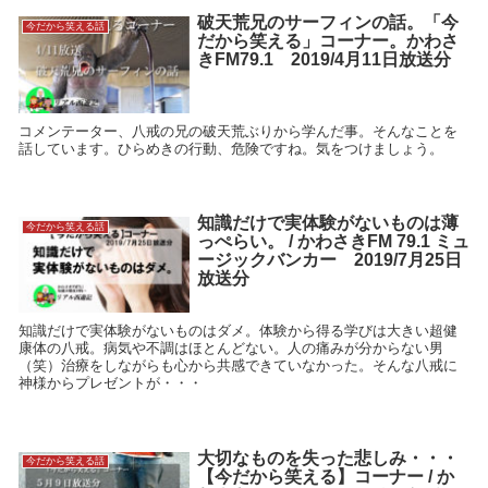
破天荒兄のサーフィンの話。「今
今だから笑える話
だから笑える」コーナー。かわさ
きFM79.1 2019/4月11日放送分
コメンテーター、八戒の兄の破天荒ぶりから学んだ事。そんなことを
話しています。ひらめきの行動、危険ですね。気をつけましょう。
知識だけで実体験がないものは薄
今だから笑える話
っぺらい。 / かわさきFM 79.1 ミュ
ージックバンカー 2019/7月25日
放送分
知識だけで実体験がないものはダメ。体験から得る学びは大きい超健
康体の八戒。病気や不調はほとんどない。人の痛みが分からない男
（笑）治療をしながらも心から共感できていなかった。そんな八戒に
神様からプレゼントが・・・
大切なものを失った悲しみ・・・
今だから笑える話
【今だから笑える】コーナー / か