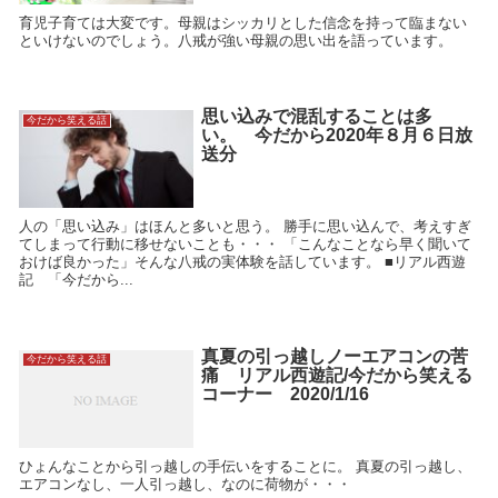
育児子育ては大変です。母親はシッカリとした信念を持って臨まない
といけないのでしょう。八戒が強い母親の思い出を語っています。
思い込みで混乱することは多
今だから笑える話
い。 今だから2020年８月６日放
送分
人の「思い込み」はほんと多いと思う。 勝手に思い込んで、考えすぎ
てしまって行動に移せないことも・・・ 「こんなことなら早く聞いて
おけば良かった」そんな八戒の実体験を話しています。 ■リアル西遊
記 「今だから...
真夏の引っ越しノーエアコンの苦
今だから笑える話
痛 リアル西遊記/今だから笑える
コーナー 2020/1/16
ひょんなことから引っ越しの手伝いをすることに。 真夏の引っ越し、
エアコンなし、一人引っ越し、なのに荷物が・・・