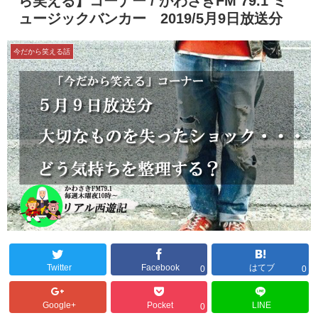
ら笑える】コーナー / かわさきFM 79.1 ミ
ュージックバンカー 2019/5月9日放送分
今だから笑える話
Twitter
Facebook
はてブ
0
0
Google+
Pocket
LINE
0