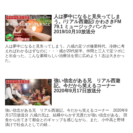
人は夢中になると見失ってしま
今だから笑える話
う。/リアル西遊記/ かわさきFM
79.1 ミュージックバンカー
2019/10月10放送分
人は夢中になると見失ってしまう。八戒の足ツボ修業時代、冷静に考
えればわかるはずなのに・・・戒が20代前半。仲間と三人で足ツボに
と出会った。こんな素晴らしい治療法を世に広めよう！志は大きかっ
た。
強い信念がある兄 リアル西遊
今だから笑える話
記。今だから笑えるコーナー
2020年9月17日放送分
強い信念がある兄 リアル西遊記。今だから笑えるコーナー 2020年9
月17日放送分 八戒の兄は、結構やらかす兄貴だが強い信念がある。 田
舎から出てきて都会とのギャップを感じながら、また、小中高と野球
漬けで社会人としての経...